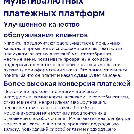
платежных платформ
Улучшенное качество
обслуживания клиентов
Клиенты предпочитают расплачиваться в привычных
валютах и ​​привычными способами оплаты. Платформа
для мультивалютных платежей может отображать
местные цены, показывать прозрачные комиссии,
поддерживать местные способы оплаты и уменьшать
путаницу при оформлении заказа. Это помогает клиенту
понять, за что он платит и какая сумма будет списана.
Более высокая конверсия платежей
Платежи не проходят по многим причинам:
неподдерживаемые карты, незнакомые способы оплаты,
отказ эмитента, неправильная маршрутизация,
несоответствие валют, правила борьбы с
мошенничеством или местные предпочтения в
отношении способов оплаты. Мультивалютная платформа
может повысить конверсию, предлагая подходящую
валюту, подходящий способ оплаты и подходящего