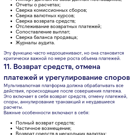
Отчеты о расчетах;
Сверка комиссионных сборов;
Сверка валютных курсов;
Сверка возврата средств;
Отслеживание возвратных платежей;
Сопоставление выплат;
Сверка баланса продавца;
Журналы аудита.
Эту функцию часто недооценивают, но она становится
критически важной по мере роста объема платежей.
11. Возврат средств, отмена
платежей и урегулирование споров
Мультивалютная платформа должна обрабатывать все
действия, происходящие после совершения платежа.
Это включает в себя возврат средств, отмену платежей,
споры, аннулирование транзакций и неудавшиеся
расчеты.
Важные особенности включают в себя:
Полный возврат средств;
Частичное возмещение;
Возврат средств в нескольких валютах;