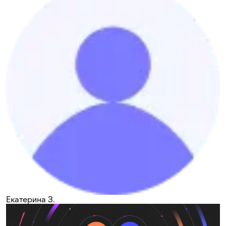
Екатерина З.