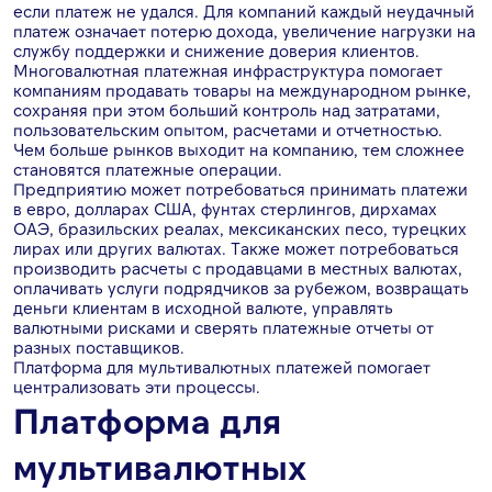
если платеж не удался. Для компаний каждый неудачный
платеж означает потерю дохода, увеличение нагрузки на
службу поддержки и снижение доверия клиентов.
Многовалютная платежная инфраструктура помогает
компаниям продавать товары на международном рынке,
сохраняя при этом больший контроль над затратами,
пользовательским опытом, расчетами и отчетностью.
Чем больше рынков выходит на компанию, тем сложнее
становятся платежные операции.
Предприятию может потребоваться принимать платежи
в евро, долларах США, фунтах стерлингов, дирхамах
ОАЭ, бразильских реалах, мексиканских песо, турецких
лирах или других валютах. Также может потребоваться
производить расчеты с продавцами в местных валютах,
оплачивать услуги подрядчиков за рубежом, возвращать
деньги клиентам в исходной валюте, управлять
валютными рисками и сверять платежные отчеты от
разных поставщиков.
Платформа для мультивалютных платежей помогает
централизовать эти процессы.
Платформа для
мультивалютных