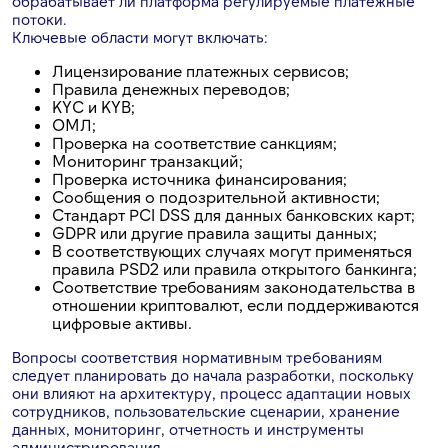
обрабатывает ли платформа регулируемые платежные
потоки.
Ключевые области могут включать:
Лицензирование платежных сервисов;
Правила денежных переводов;
KYC и KYB;
ОМЛ;
Проверка на соответствие санкциям;
Мониторинг транзакций;
Проверка источника финансирования;
Сообщения о подозрительной активности;
Стандарт PCI DSS для данных банковских карт;
GDPR или другие правила защиты данных;
В соответствующих случаях могут применяться
правила PSD2 или правила открытого банкинга;
Соответствие требованиям законодательства в
отношении криптовалют, если поддерживаются
цифровые активы.
Вопросы соответствия нормативным требованиям
следует планировать до начала разработки, поскольку
они влияют на архитектуру, процесс адаптации новых
сотрудников, пользовательские сценарии, хранение
данных, мониторинг, отчетность и инструменты
администрирования.