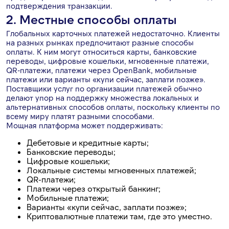
подтверждения транзакции.
2. Местные способы оплаты
Глобальных карточных платежей недостаточно. Клиенты
на разных рынках предпочитают разные способы
оплаты. К ним могут относиться карты, банковские
переводы, цифровые кошельки, мгновенные платежи,
QR-платежи, платежи через OpenBank, мобильные
платежи или варианты «купи сейчас, заплати позже».
Поставщики услуг по организации платежей обычно
делают упор на поддержку множества локальных и
альтернативных способов оплаты, поскольку клиенты по
всему миру платят разными способами.
Мощная платформа может поддерживать:
Дебетовые и кредитные карты;
Банковские переводы;
Цифровые кошельки;
Локальные системы мгновенных платежей;
QR-платежи;
Платежи через открытый банкинг;
Мобильные платежи;
Варианты «купи сейчас, заплати позже»;
Криптовалютные платежи там, где это уместно.