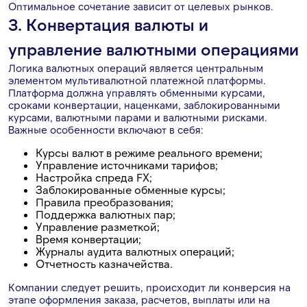
Оптимальное сочетание зависит от целевых рынков.
3. Конвертация валюты и
управление валютными операциями
Логика валютных операций является центральным
элементом мультивалютной платежной платформы.
Платформа должна управлять обменными курсами,
сроками конвертации, наценками, заблокированными
курсами, валютными парами и валютными рисками.
Важные особенности включают в себя:
Курсы валют в режиме реального времени;
Управление источниками тарифов;
Настройка спреда FX;
Заблокированные обменные курсы;
Правила преобразования;
Поддержка валютных пар;
Управление разметкой;
Время конвертации;
Журналы аудита валютных операций;
Отчетность казначейства.
Компании следует решить, происходит ли конверсия на
этапе оформления заказа, расчетов, выплаты или на