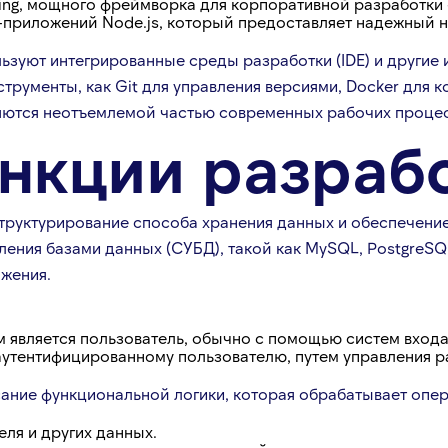
pring, мощного фреймворка для корпоративной разработки 
б-приложений Node.js, который предоставляет надежный 
ьзуют интегрированные среды разработки (IDE) и други
струменты, как Git для управления версиями, Docker для 
ляются неотъемлемой частью современных рабочих процес
нкции разрабо
структурирование способа хранения данных и обеспечени
ления базами данных (СУБД), такой как MySQL, PostgreSQ
жения.
м является пользователь, обычно с помощью систем вход
аутентифицированному пользователю, путем управления р
сание функциональной логики, которая обрабатывает опер
ля и других данных.