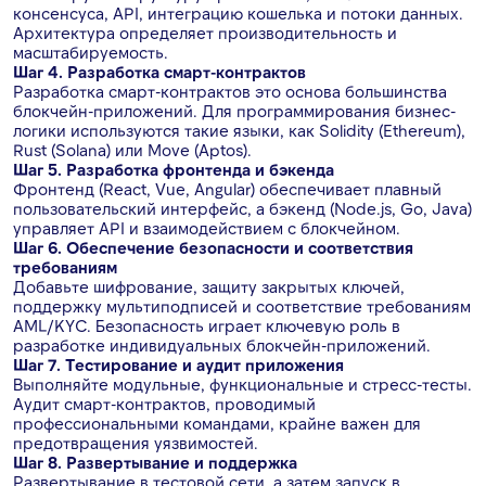
консенсуса, API, интеграцию кошелька и потоки данных.
Архитектура определяет производительность и
масштабируемость.
Шаг 4. Разработка смарт-контрактов
Разработка смарт-контрактов это основа большинства
блокчейн-приложений. Для программирования бизнес-
логики используются такие языки, как Solidity (Ethereum),
Rust (Solana) или Move (Aptos).
Шаг 5. Разработка фронтенда и бэкенда
Фронтенд (React, Vue, Angular) обеспечивает плавный
пользовательский интерфейс, а бэкенд (Node.js, Go, Java)
управляет API и взаимодействием с блокчейном.
Шаг 6. Обеспечение безопасности и соответствия
требованиям
Добавьте шифрование, защиту закрытых ключей,
поддержку мультиподписей и соответствие требованиям
AML/KYC. Безопасность играет ключевую роль в
разработке индивидуальных блокчейн-приложений.
Шаг 7. Тестирование и аудит приложения
Выполняйте модульные, функциональные и стресс-тесты.
Аудит смарт-контрактов, проводимый
профессиональными командами, крайне важен для
предотвращения уязвимостей.
Шаг 8. Развертывание и поддержка
Развертывание в тестовой сети, а затем запуск в