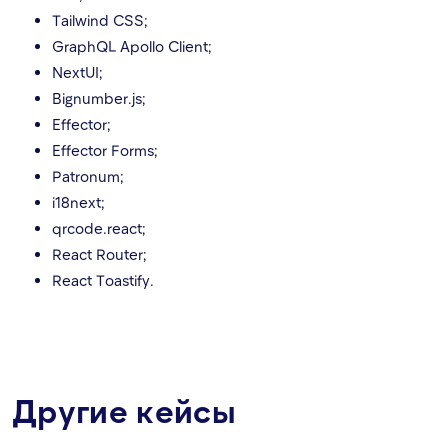
Tailwind CSS;
GraphQL Apollo Client;
NextUI;
Bignumber.js;
Effector;
Effector Forms;
Patronum;
i18next;
qrcode.react;
React Router;
React Toastify.
Другие кейсы