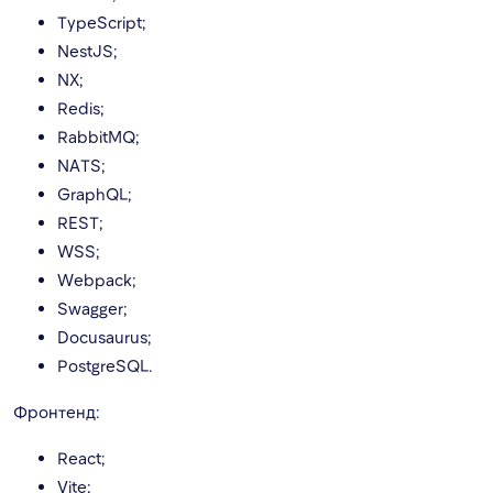
TypeScript;
NestJS;
NX;
Redis;
RabbitMQ;
NATS;
GraphQL;
REST;
WSS;
Webpack;
Swagger;
Docusaurus;
PostgreSQL.
Фронтенд:
React;
Vite;