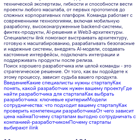
технической экспертизы, гибкости и способности вести
проекты любого масштаба, от первых прототипов до
сложных корпоративных платформ. Команда работает с
современными технологиями, включая мобильную
разработку, высоконагруженные backend-системы,
финтех-продукты, AI-решения и Web3-архитектуры.
Специалисты ilink помогают выстраивать архитектуру,
готовую к масштабированию, разрабатывать безопасные
и надежные системы, внедрять AI-модели, создавать
кастомные интерфейсы, подключать интеграции и
поддерживать продукты после релиза.
Поиск хорошего разработчика или целой команды - это
стратегическое решение. От того, как вы подойдете к
этому процессу, зависит судьба вашего продукта.
Введение
Какие специалисты нужны стартапу
Как
понять, какой разработчик нужен вашему проекту
Где
найти разработчика для стартапа
Как выбрать
разработчика: ключевые критерии
Модели
сотрудничества: что подходит вашему стартапу
Как
проверить компетенции разработчика
От чего зависит
цена найма
Почему стартапам выгодно сотрудничать с
компанией-разработчиком
Почему стартапы
выбирают ilink